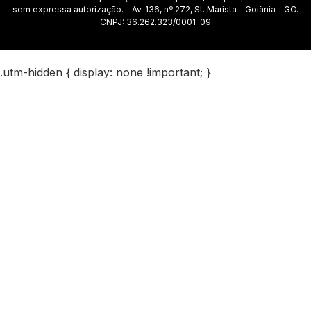
sem expressa autorização. – Av. 136, nº 272, St. Marista – Goiânia – GO.
CNPJ: 36.262.323/0001-09
.utm-hidden { display: none !important; }