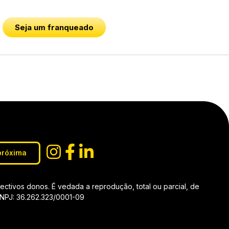
Seja um franqueado
próxima
tivos donos. É vedada a reprodução, total ou parcial, de
 CNPJ: 36.262.323/0001-09