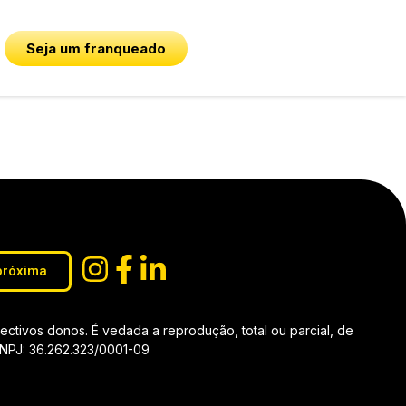
Seja um franqueado
próxima
tivos donos. É vedada a reprodução, total ou parcial, de
 CNPJ: 36.262.323/0001-09