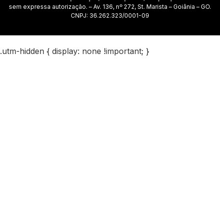
sem expressa autorização. – Av. 136, nº 272, St. Marista – Goiânia – GO.
CNPJ: 36.262.323/0001-09
.utm-hidden { display: none !important; }