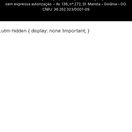
sem expressa autorização. – Av. 136, nº 272, St. Marista – Goiânia – GO.
CNPJ: 36.262.323/0001-09
.utm-hidden { display: none !important; }