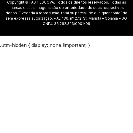
Copyright © FAST ESCOVA. Todos os direitos reservados. Todas as
marcas e suas imagens são de propriedade de seus respectivos
donos. É vedada a reprodução, total ou parcial, de qualquer conteúdo
sem expressa autorização. – Av. 136, nº 272, St. Marista – Goiânia – GO.
CNPJ: 36.262.323/0001-09
.utm-hidden { display: none !important; }