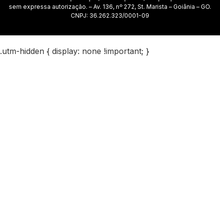
sem expressa autorização. – Av. 136, nº 272, St. Marista – Goiânia – GO.
CNPJ: 36.262.323/0001-09
.utm-hidden { display: none !important; }