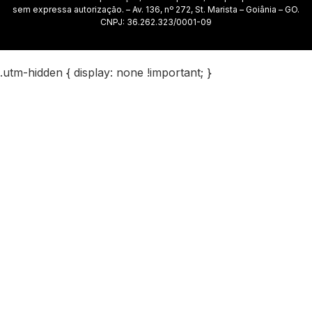
sem expressa autorização. – Av. 136, nº 272, St. Marista – Goiânia – GO.
CNPJ: 36.262.323/0001-09
.utm-hidden { display: none !important; }