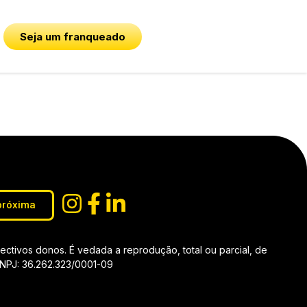
Seja um franqueado
próxima
tivos donos. É vedada a reprodução, total ou parcial, de
 CNPJ: 36.262.323/0001-09