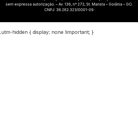
sem expressa autorização. – Av. 136, nº 272, St. Marista – Goiânia – GO.
CNPJ: 36.262.323/0001-09
.utm-hidden { display: none !important; }