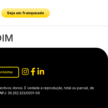
Seja um franqueado
DIM
próxima
tivos donos. É vedada a reprodução, total ou parcial, de
 CNPJ: 36.262.323/0001-09