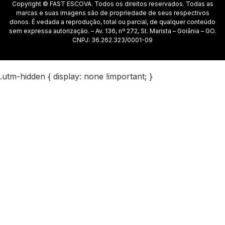
Copyright © FAST ESCOVA. Todos os direitos reservados. Todas as
marcas e suas imagens são de propriedade de seus respectivos
donos. É vedada a reprodução, total ou parcial, de qualquer conteúdo
sem expressa autorização. – Av. 136, nº 272, St. Marista – Goiânia – GO.
CNPJ: 36.262.323/0001-09
.utm-hidden { display: none !important; }