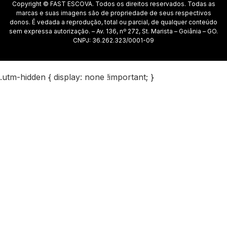
Copyright © FAST ESCOVA. Todos os direitos reservados. Todas as
marcas e suas imagens são de propriedade de seus respectivos
donos. É vedada a reprodução, total ou parcial, de qualquer conteúdo
sem expressa autorização. – Av. 136, nº 272, St. Marista – Goiânia – GO.
CNPJ: 36.262.323/0001-09
.utm-hidden { display: none !important; }