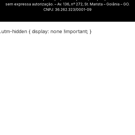
sem expressa autorização. – Av. 136, nº 272, St. Marista – Goiânia – GO.
CNPJ: 36.262.323/0001-09
.utm-hidden { display: none !important; }