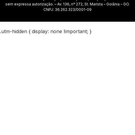
sem expressa autorização. – Av. 136, nº 272, St. Marista – Goiânia – GO.
CNPJ: 36.262.323/0001-09
.utm-hidden { display: none !important; }