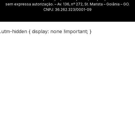
sem expressa autorização. – Av. 136, nº 272, St. Marista – Goiânia – GO.
CNPJ: 36.262.323/0001-09
.utm-hidden { display: none !important; }