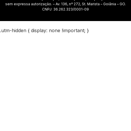
sem expressa autorização. – Av. 136, nº 272, St. Marista – Goiânia – GO.
CNPJ: 36.262.323/0001-09
.utm-hidden { display: none !important; }