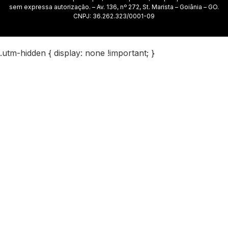
sem expressa autorização. – Av. 136, nº 272, St. Marista – Goiânia – GO.
CNPJ: 36.262.323/0001-09
.utm-hidden { display: none !important; }