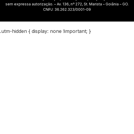
sem expressa autorização. – Av. 136, nº 272, St. Marista – Goiânia – GO.
CNPJ: 36.262.323/0001-09
.utm-hidden { display: none !important; }