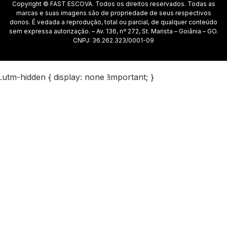
Copyright © FAST ESCOVA. Todos os direitos reservados. Todas as
marcas e suas imagens são de propriedade de seus respectivos
donos. É vedada a reprodução, total ou parcial, de qualquer conteúdo
sem expressa autorização. – Av. 136, nº 272, St. Marista – Goiânia – GO.
CNPJ: 36.262.323/0001-09
.utm-hidden { display: none !important; }