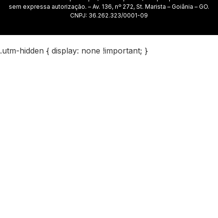
sem expressa autorização. – Av. 136, nº 272, St. Marista – Goiânia – GO.
CNPJ: 36.262.323/0001-09
.utm-hidden { display: none !important; }