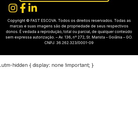
Copyright © FAST ESCOVA. Todos os direitos reservados. Todas as
marcas e suas imagens são de propriedade de seus respectivos
donos. É vedada a reprodução, total ou parcial, de qualquer conteúdo
sem expressa autorização. – Av. 136, nº 272, St. Marista – Goiânia – GO.
CNPJ: 36.262.323/0001-09
.utm-hidden { display: none !important; }